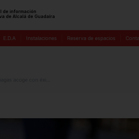
al de información
va de Alcalá de Guadaíra
E.D.A
Instalaciones
Reserva de espacios
Cont
agas acoge con éxi...