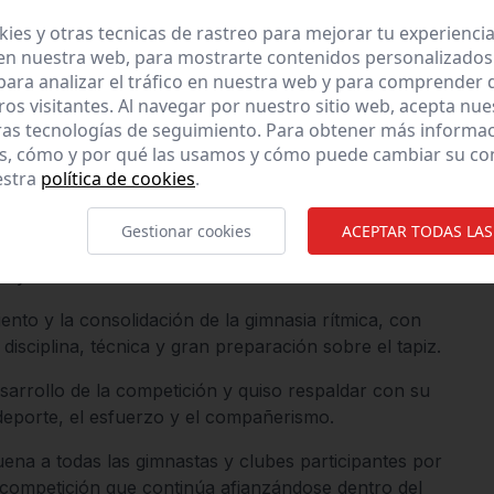
rnández Viagas acoge con é
es y otras tecnicas de rastreo para mejorar tu experienci
ítmica
en nuestra web, para mostrarte contenidos personalizados
ara analizar el tráfico en nuestra web y para comprender
ros visitantes. Al navegar por nuestro sitio web, acepta nu
ras tecnologías de seguimiento. Para obtener más informa
es, cómo y por qué las usamos y cómo puede cambiar su co
estra
política de cookies
.
ido escenario este sábado de la celebración del III
Gestionar cookies
ACEPTAR TODAS LAS
tiva que ha reunido a gimnastas y clubes en una
vo y el excelente ambiente de convivencia.
ento y la consolidación de la gimnasia rítmica, con
disciplina, técnica y gran preparación sobre el tapiz.
esarrollo de la competición y quiso respaldar con su
deporte, el esfuerzo y el compañerismo.
ena a todas las gimnastas y clubes participantes por
na competición que continúa afianzándose dentro del