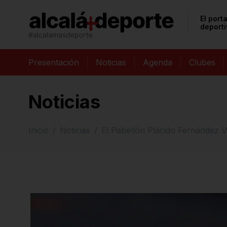
El port
deporti
Presentación
Noticias
Agenda
Clubes
Noticias
Inicio
Noticias
El Pabellón Plácido Fernández Vi