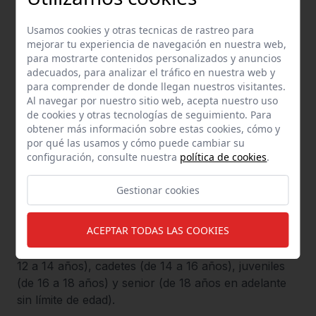
Usamos cookies y otras tecnicas de rastreo para
mejorar tu experiencia de navegación en nuestra web,
para mostrarte contenidos personalizados y anuncios
En este pabellón se encuentran las siguientes
adecuados, para analizar el tráfico en nuestra web y
entidades:
para comprender de donde llegan nuestros visitantes.
Al navegar por nuestro sitio web, acepta nuestro uso
Club Deportivo Alcalá de Guadaíra Fútbol Sala,
de cookies y otras tecnologías de seguimiento. Para
equipo senior de 20 integrantes.
obtener más información sobre estas cookies, cómo y
por qué las usamos y cómo puede cambiar su
Gimnasia Rítmica Guadaíra, que tiene grupos de
configuración, consulte nuestra
política de cookies
.
integrantes de 4 años en adelante sin límite de edad,
ya que tiene unos 150 integrantes aproximadamente.
Gestionar cookies
Club Voleibol Cervantes Guadaíra con unos 200
ACEPTAR TODAS LAS COOKIES
integrantes divididos en grupos de benjamines (de 8
a 10 años), alevines (de 10 a 12 años), infantiles (de
12 a 14 años), cadetes (de 14 a 16 años), juveniles
(de 16 a 18 años) y senior (de 18 años en adelante
sin límite de edad).